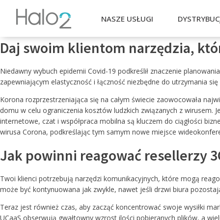
NASZE USŁUGI
DYSTRYBUC
Daj swoim klientom narzędzia, któ
NASI DOSTAWCY:
KOM
PEŁ
INTEGRACJE Z CRM
O NAS:
Niedawny wybuch epidemii Covid-19 podkreślił znaczenie planowania
DOBÓR ROZWIĄZAŃ
zapewniającym elastyczność i łączność niezbędne do utrzymania się
Nasze
Usłu
Rapor
Voice
SIP C
Bazuj
Jako 
Na ba
W ram
Zapew
Dzięk
Orygi
Korona rozprzestrzeniająca się na całym świecie zaowocowała najwię
Jako doświadczony dystrybutor rozwiązań telekomun
PANEL CALLBACK
SMS i
wysył
jedna
zarówn
integ
kompl
Fanvil
dopas
kompl
syste
sposó
sprawd
domu w celu ograniczenia kosztów ludzkich związanych z wirusem. 
DOSTAWA SPRZĘTU
Polsce i Europie Wschodniej, oferujemy kompleksowe
prior
telefo
anali
Umożl
prowa
internetowe, czat i współpraca mobilna są kluczem do ciągłości bi
wewnę
wysok
syste
końco
pods
autent
przech
wirusa Corona, podkreślając tym samym nowe miejsce wideokonfer
audytu systemów, przez dostarczanie infrastruktury, aż p
Syst
komun
infor
infor
sekre
który
współ
współp
rozwi
współ
dowol
otrzym
PREDICTIVE DIALER
AUTOMOTIVE
Jak powinni reagować resellerzy 
integrację z innymi systemami. Zapewniamy pełne wsparc
bezpo
czaty,
dosta
docel
monit
komun
dost
Snom,
praco
wszel
bizn
próby
WDROŻENIE
w ramach SLA oraz szkolenia produktowe. Jako jedy
W prz
to kom
szcze
właśc
Sprawd
telef
Gwara
zinte
zarzą
Nasze
syste
weryf
VOICE BOT
Twoi klienci potrzebują narzędzi komunikacyjnych, które mogą reagow
certyfikowane usługi SMS z centralą 3CX i pełen 
rozpo
o ni
połąc
Narzę
Calle
syste
zawsz
syste
w codz
monit
klient
wpisó
może być kontynuowana jak zwykle, nawet jeśli drzwi biura pozostaj
telefonicznych.
wykor
telek
autom
autom
zbier
obsług
projek
techn
pełni 
gwara
przes
nieode
Teraz jest również czas, aby zacząć koncentrować swoje wysiłki m
SZKOLENIA
CUSTOM RAPORT
UCaaS obserwują gwałtowny wzrost ilości pobieranych plików, a wielu
SMS).
komun
elemen
weryf
w syst
firmy.
komuni
prze
pełni 