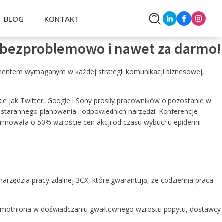
BLOG
KONTAKT
, bezproblemowo i nawet za darmo!
 3CX
lementem wymaganym w każdej strategii komunikacji biznesowej,
ie jak Twitter, Google i Sony prosiły pracowników o pozostanie w
starannego planowania i odpowiednich narzędzi. Konferencje
formowała o 50% wzroście cen akcji od czasu wybuchu epidemii
OCHRONA ZDROWIA I
WETERYNARIA
 narzędzia pracy zdalnej 3CX, które gwarantują, że codzienna praca
osamotniona w doświadczaniu gwałtownego wzrostu popytu, dostawcy