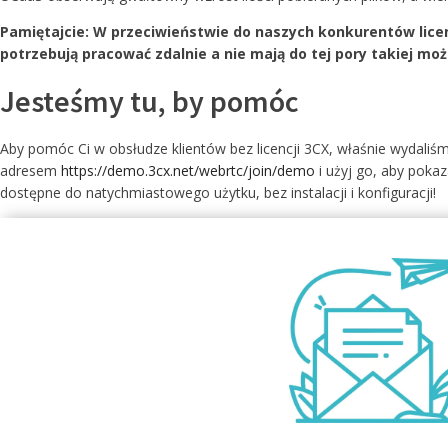
zarząd
rozwią
Pamiętajcie: W przeciwieństwie do naszych konkurentów licen
CZYTAJ WIĘCEJ
potrzebują pracować zdalnie a nie mają do tej pory takiej moż
INFOLINIA 24/7 Z SLA
UTRZYMANIE I SERWIS
DEWELOPER
Jesteśmy tu, by pomóc
SMS DLA 3CX
Aby pomóc Ci w obsłudze klientów bez licencji 3CX, właśnie wydali
adresem
https://demo.3cx.net/webrtc/join/demo
i użyj go, aby pokaz
dostępne do natychmiastowego użytku, bez instalacji i konfiguracji!