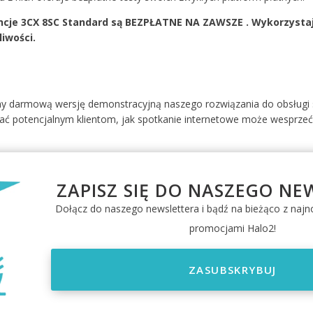
zanie rezerwacjami.
zanie.
cje 3CX 8SC Standard są BEZPŁATNE NA ZAWSZE . Wykorzystaj je
liwości.
CZYTAJ WIĘCEJ
CZYTAJ WIĘCEJ
CZYTAJ WIĘCEJ
CZYTAJ WIĘCEJ
CZYTAJ WIĘCEJ
USŁUGI PRAWNE
CZYTAJ WIĘCEJ
CZYTAJ WIĘCEJ
CZYTAJ WIĘCEJ
CZYTAJ WIĘCEJ
CZYTAJ WIĘCEJ
CZYTAJ WIĘCEJ
CZYTAJ WIĘCEJ
śmy darmową wersję demonstracyjną naszego rozwiązania do obsługi 
ać potencjalnym klientom, jak spotkanie internetowe może wesprzeć ic
ZAPISZ SIĘ DO NASZEGO NE
Dołącz do naszego newslettera i bądź na bieżąco z naj
promocjami Halo2!
ZASUBSKRYBUJ